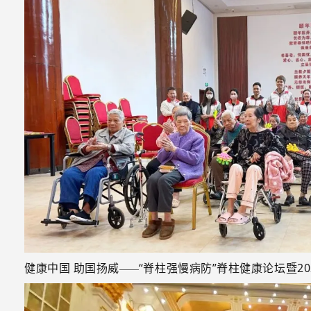
健康中国 助国扬威
“脊柱强慢病防”脊柱健康论坛暨2
——