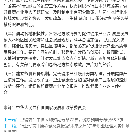
门落实本行动纲要的配套工作方案，认真组织本行业本领域落实，做
好健康产业重大问题研究，及时制定出台配套政策，加强与本行业本
领域发展规划的协调。发展改革、卫生健 康部门要做好对各项任务举
措的跟进和督促。
（二）调动各地积极性。
各级地方政府要将促进健康产业高 质量发展
纳入本地区国民经济和社会发展规划，科学合理定位， 认真深入谋
划，结合区域实际，突出区域特色，部署落实好促进健康产业高质量
发展的工作。要建立容错机制，鼓励地方发扬首创精神、敢闯敢试，
因地制宜大胆探索，针对发展难点痛点和新情况新问题加强体制机制
创新。有关部门要跟踪和总结地方探索成效，推广好的经验。
（三）建立监测评价机制。
完善健康产业统计分类标准，开展健康产
业核算工作。发展改革委、卫生健康委要加强对健康产业发展的监测
分析与评价，组织编印健康产业年度报告，推动健康产业的宣传推
介。
来源：中华人民共和国国家发展和改革委员会
上一篇：
卫健委：中国人均预期寿命77岁，健康预期寿命仅68.7岁
下一篇：
行业动态 | 康亦健总裁接受“未来之星”养老职业经理人实训基
地牌匾！