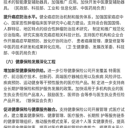
技术的智能康复辅助器具，加强推广 应用。加快开发中医康复辅助器
具。（民政部、科技部、工业和 信息化部、中医药局负责）
提升癌症防治水平。
健全癌症防治机制和服务体系，加强国家癌症中
心、国家恶性肿瘤临床医学研究中心能力建设。支持适合我国国情、
人群特征、地区特点的综合性肿瘤防治技术研究， 制定和推广规范化
诊治指南。研究实施攻克癌症相关科技计划。支持医疗机构和企业合
作开展癌症早期预防、放化疗协同治疗、 患者癌痛管理、康复修复等
中医药技术研发和成果转化应用。（卫 生健康委、发展改革委、科技
部、中医药局负责）
（六）健康保险发展深化工程
增加新型健康保险供给。
进一步引导健康保险公司开发覆盖 特需医
疗、前沿医疗技术、创新药、高端医疗器械应用以及疾病 风险评估、
疾病预防、运动健身等干预性服务的医疗险产品。制 定进一步支持商
业长期护理保险和照护服务发展的政策。加快适用于多机构执业的医
生执业责任险产品准入，鼓励医生、医师协 会等参与医生执业责任险
产品开发。（银保监会负责）
促进健康保险与健康服务融合。
支持健康保险公司开展管理 式医疗试
点，建立覆盖健康保险、健康管理、医疗服务、长期照 护等服务链条
的健康管理组织，推动服务模式变革，促进个人落 实健康责任，提高
保险资金使用效率，提高对医疗费用的管控约束能力。搭建高水平公