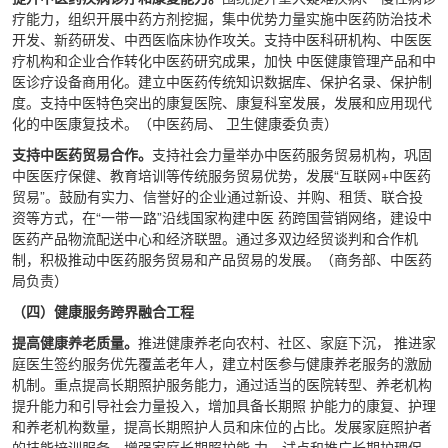
疗能力，组织开展中药方剂挖掘，集中优势力量实施中医药防治技术
开发、新药研发、中西医临床协作攻关。支持中医科研机构、中医医
疗机构和企业合作转化中医药研究成果，加快 中医健康管理产品和中
医诊疗设备商用化。建立中医药传统知识数据库、保护名录、保护制
度。支持中医特色突出的康复医院、康复科室发展，发展和应用现代
化的中医康复技术。（中医药局、 卫生健康委负责）
支持中医药贸易合作。
支持社会力量举办中医药服务贸易机构，巩固
中医医疗保健、教育培训等传统服务贸易优势，发展“互联网+中医药
贸易”。鼓励有实力、信誉好的企业通过新设、并购、租赁、联合投
资等方式，在“一带一路”沿线国家构建中医 药跨国营销网络，建设中
医药产品物流配送中心和经济联盟。通过多双边经贸谈判和合作机
制，积极推动中医药服务贸易和产品贸易的发展。（商务部、中医药
局负责）
（四）健康服务跨界融合工程
提高健康养老质量。
推进健康养老向农村、社区、家庭下沉， 推进家
庭医生签约服务优先覆盖老年人，建立村医参与健康养老服务的激励
机制。重点提高长期照护服务能力，通过适当的医院转型、养老机构
提升能力和引导社会力量投入，增加具备长期照 护能力的康复、护理
和养老机构数量，提高长期照护人员和床位的占比。发展家庭照护者
的技能培训服务，增强家庭长期照护能 力。试点和推广长期护理保