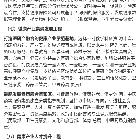
立医院及其特需医疗部分与健康保险公司 的对接平台，促进医、险定
点合作。支持健康保险公司开展基于 互联网的保险服务，发展健康数
据管理业务，提高精细化管理能 力。（银保监会、卫生健康委负责）
（七）健康产业集聚发展工程
打造医研产融合的健康产业示范基地。
选择一批教学科研资 源丰富、
临床能力强、产业实力雄厚的城市或区域，以高水平医 院为基础，集
聚医疗服务、医学教育、医学科研、药械研发、审 评检验等高端资
源，完善具有健康产业特点的医研产综合协同政策，加强公共服务平
台建设，加快发展具备一流人才、一流临床、 一流创新和一流产业的
高端健康产业集群。支持依托区域优势单位打造医研产融合的健康产
业示范基地。（发展改革委、教育部、 科技部、工业和信息化部、卫
生健康委、药品监管局、中医药局 负责）
鼓励发展健康服务集聚区。
对健康旅游、健康养老、健身休 闲、中医
药等服务集聚建立分类指导机制，坚持以市场为导向，引进社会资
本，集聚品牌、人才、资本等要素，加快打造一批发 展导向鲜明、服
务紧密融合、资源高度集聚、政策衔接配套的专业健康服务集群。
（民政部、卫生健康委、文化和旅游部、体育 总局、中医药局分别负
责）
（八）健康产业人才提升工程