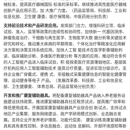
械标准，提高医疗器械国际 标准的采标率。继续推进高性能医疗器械
创新产品应用示范，加 大推广力度。（药品监管局、科技部、工业和
信息化部、卫生健 康委、医疗保障局、中医药局分别负责）
支持前沿技术和产品研发应用。
发挥部门合力，增强科研立项、临床
试验、准入、监管等政策的连续性和协同性，加快新一 代基因测序、
肿瘤免疫治疗、干细胞与再生医学、生物医学大数 据分析等关键技术
研究和转化，推动重大疾病的早期筛查、个体化治疗等精准化应用解
决方案和决策支持系统应用。加快人工智 能技术在医学影像辅助判
读、临床辅助诊断、多维医疗数据分析 等方面的应用，推动符合条件
的人工智能产品进入临床试验，积 极探索医疗资源薄弱地区、基层医
疗机构应用人工智能辅助技术 提高诊疗质量，促进实现分级诊疗。支
持企业推广穿戴式、便携 式、非接触式采集健康信息的智能化健康管
理、运动健身等电子 产品。（发展改革委、科技部、工业和信息化
部、卫生健康委、 体育总局、药品监管局分别负责）
开发和推广康复辅助器具。
将配备康复辅助器具产品纳入养老服务设
施建设扶持政策，推进康复辅助器具社区租赁试点，提高推广效率和
降低使用成本。开展国家康复辅助器具产业综合创 新试点，支持试点
地区产业集聚、服务网络建设、政产学研用模式创新、业态融合发
展。支持企业开发养老护理类、功能代偿类、 康复训练类康复辅助器
具和具有柔性控制、多信息融合、运动信 息解码、外部环境感知等新