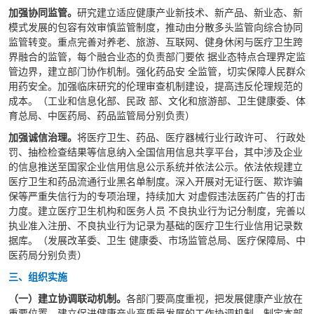
加强协同监管。
研究建立适应健康产业新技术、新产品、新业态、新
模式发展的包容有效审慎监管制度，推动由分散多头监管向综合协同
监管转变。重点完善对养老、旅游、互联网、健身休闲与医疗卫生跨
界融合的监管，每个融合业态的负责部门要依 据业态特点合理界定监
管边界，建立部门协作机制。强化药品安 全监管，切实保障人民群众
用药安全。加强临床研究的伦理审查机制建设，提高违反伦理规范的
成本。（工业和信息化部、民政 部、文化和旅游部、卫生健康委、体
育总局、中医药局、药品监管局分别负责）
加强诚信治理。
将医疗卫生、药品、医疗器械行业行政许可、 行政处
罚、抽检检查结果等信息纳入全国信用信息共享平台，其中涉及企业
的信息推送至国家企业信用信息公示系统并依法公示。依法依规建立
医疗卫生和药品流通行业黑名单制度。深入开展对无证行医、欺诈骗
保等严重失信行为的专项治理，持续加大 对虚假违法医药广告的打击
力度。建立医疗卫生机构和医务人员 不良执业行为记分制度，完善以
执业准入注册、不良执业行为记录为基础的医疗卫生行业信用记录数
据库。（发展改革委、卫生 健康委、市场监管总局、医疗保障局、中
医药局分别负责）
三、组织实施
（一）建立协调联动机制。
各部门要高度重视，把发展健康产业放在
重要位置，建立促进健康产业高质量发展的工作协调机制，制定本部