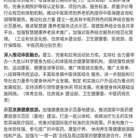
险，完善长期照护等级认定标准、项目内涵、服务标准、质量评价等
行业规范和体制机制。推动中医医师到养老机构提供中医保健咨询和
调理等服务。推动社会力量 建立一批具有中医药特色的医养结合服务
示范基地。推进智慧健 康养老服务试点示范，搭建医养结合信息共享
平台，加强智慧健康养老技术推广。加强对医养结合服务的规范化管
理。（工业和信息化部、住房城乡建设部、卫生健康委、民政部、医
疗保障局、 中医药局分别负责）
深入推动体医融合。
建立、完善和应用运动处方库。支持社 会力量举
办一大批以科学健身为核心的体医结合健康管理机构， 围绕慢性病预
防、运动康复、健康促进等目标，推广体医结合服务。推广太极拳、
八段锦等传统运动，丰富和发展中医体医结合 服务。进一步鼓励和引
导社会力量参与健身休闲产业发展。制定 和实施以户外运动为重点的
发展规划，支持消费引领性健身休闲 项目发展。完善健身休闲基础设
施网络。（体育总局、住房城乡 建设部、卫生健康委、中医药局负
责）
示范发展健康旅游。
加强健康旅游示范基地建设。推进国家中医药健
康旅游示范区（基地）建设。打造一批以体检、疾病治疗为主的实体
型高端医疗园区，完善对接国际医疗标准的支持政策。开发和推介一
批体验性强、参与度广的中医药、康复疗养、 休闲养生等健康旅游路
线和产品。加强与“一带一路”沿线及周边国家的健康旅游合作，开展