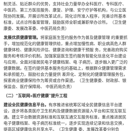
制灵活、贴近群众的优势，支持社会力量举办全科医疗、专科医疗、
中医药、第三方医技服务、康复、护理、安宁疗护等机构，与公立医
院协同发展。开展诊所改革试点，简化诊所准入程序，完善诊所基本
标准，试点诊所备案管理，鼓励医师全职或兼职举办诊所。（卫生健
康委、发展改革委、中医药局负责）
发展优质健康管理。
将家庭医生签约服务作为普及健康管理 的重要抓
手，增加规范化的健康管理供给，重点增加慢性病、职业病高危人群
健康体检、健康风险评估、健康咨询和健康干预服 务，完善政府购买
服务和考核评价机制。加强家庭医生签约服务智能化信息化平台建设
与应用，全面对接居民电子健康档案、电 子病历，逐步融入更广泛的
健康数据。在签约提供基本服务包的基础上，根据群众健康管理需求
和承担能力，鼓励社会力量提供 差异化、定制化的健康管理服务包，
探索商业健康保险作为筹资或合作渠道。（卫生健康委、财政部、银
保监会、医疗保障局、 中医药局负责）
（二）“互联网+医疗健康”提升工程
建设全民健康信息平台。
有序推进省统筹区域全民健康信息平台建
设，逐步将各类医疗卫生机构及健康数据资源接入平台和实现互联互
通。建立平台数据资源标准和互联互通交互服务标准，重点推进居民
电子健康档案、电子病历标准统一，逐步实现连续记录和信息交换，
提高区域健康信息共享水平。（卫生健康 委、发展改革委分别负