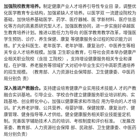
加强院校教育培养。
制定健康产业人才培养引导性专业目 录，调整优
化医学教育专业结构，加强紧缺人才培养。以医学双 一流建设院校为
基础，加快培养基础医学、药学、医疗器械、医 学新材料、医疗信息
化等方向的高素质研究型人才。加强医教协同，进一步实施好卓越医
生教育培养计划。推进以胜任力为导向 的医学教育教学改革，增强医
学生预防、诊疗、养生保健、康复 等健康服务全过程的知识能力训
练。扩大全科医生、老年医学、老年护理、康复治疗、中医养生等相
关专业人才培养规模。加强 卫生职业教育，引导社会资本举办健康产
业相关职业院校（含技 工院校），支持增设健康服务相关专业和课
程，在护理、养老服务等领域扩大对初中毕业生实行中高职贯通培养
的招生规模。（教育部、人力资源社会保障部、卫生健康委、中医药
局分别负 责）
深入推进产教融合。
支持建设培育健康产业实用技术技能人 才的产教
融合实训基地。引导企业、学校合作建立健康服务职业培训机构、实
践基地、创业孵化中心，加强以健康需求和市场应 用为导向的人才培
训。扩大养老护理、公共营养、母婴护理、保健按摩、康复治疗、健
康管理、健身指导等人才供给。健全健康服务相关职业技能鉴定机
制。完善医学辅助技术人员的培训、考核制度和评价标准。（发展改
革委、教育部、人力资源社会保障 部、民政部、卫生健康委、中医药
局分别负责）