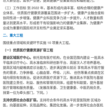
壮大新业态，延长产业链，提高健康产业集聚效应和辐射能力。
（三）工作目标 到 2022 年，基本形成内涵丰富、结构合理的健康产
业体系， 优质医疗健康资源覆盖范围进一步扩大，健康产业融合度和
协同性进一步增强，健康产业科技竞争力进一步提升，人才数量和质
量达到更高水平，形成若干有较强影响力的健康产业集群，为健康产
业成为重要的国民经济支柱性产业奠定坚实基础。
二、重大工程
围绕重点领域和关键环节实施 10 项重大工程。
（一）优质医疗健康资源扩容工程
建设区域医疗中心。
依托现有医疗机构，在全国范围内建设 一批高水
平临床诊疗中心、高水准临床科研创新平台、高层次人才培养基地，
提高区域内疑难病症诊治能力，逐步满足群众就近 享有高水平医疗服
务的需求，力争肿瘤、心脑血管、呼吸、儿科、 创伤等重点疾病在区
域内得到有效救治。促进优质医疗资源下沉，推进高水平医院与基层
医院建立责任、利益、服务和管理共同体，组建专科联盟，提升基层
医疗管理和服务质量。（发展改革委、卫生健康委、中医药局负责，
排第一位为牵头部门，下同。）
支持优质社会办医扩容。
支持符合条件的高水平民营医院跨 区域办
医，向基层延伸，实现品牌化、集团化发展。进一步发挥社会办医机