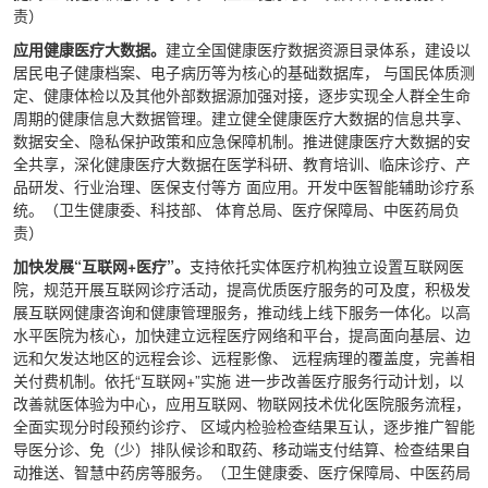
责）
应用健康医疗大数据。
建立全国健康医疗数据资源目录体系，建设以
居民电子健康档案、电子病历等为核心的基础数据库， 与国民体质测
定、健康体检以及其他外部数据源加强对接，逐步实现全人群全生命
周期的健康信息大数据管理。建立健全健康医疗大数据的信息共享、
数据安全、隐私保护政策和应急保障机制。推进健康医疗大数据的安
全共享，深化健康医疗大数据在医学科研、教育培训、临床诊疗、产
品研发、行业治理、医保支付等方 面应用。开发中医智能辅助诊疗系
统。（卫生健康委、科技部、 体育总局、医疗保障局、中医药局负
责）
加快发展“互联网+医疗”。
支持依托实体医疗机构独立设置互联网医
院，规范开展互联网诊疗活动，提高优质医疗服务的可及度，积极发
展互联网健康咨询和健康管理服务，推动线上线下服务一体化。以高
水平医院为核心，加快建立远程医疗网络和平台，提高面向基层、边
远和欠发达地区的远程会诊、远程影像、 远程病理的覆盖度，完善相
关付费机制。依托“互联网+”实施 进一步改善医疗服务行动计划，以
改善就医体验为中心，应用互联网、物联网技术优化医院服务流程，
全面实现分时段预约诊疗、 区域内检验检查结果互认，逐步推广智能
导医分诊、免（少）排队候诊和取药、移动端支付结算、检查结果自
动推送、智慧中药房等服务。（卫生健康委、医疗保障局、中医药局