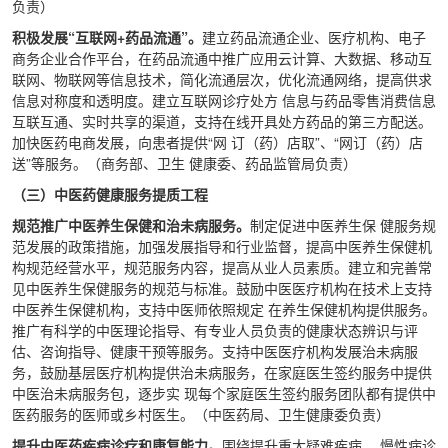
负责）
积极发展“互联网+药品流通”。
建立药品流通企业、医疗机构、电子
商务企业合作平台，在药品流通中推广应用云计算、大数据、移动互
联网、物联网等信息技术，简化流通层次，优化流通网络，提高供求
信息对称度和透明度。建立互联网诊疗处方 信息与药品零售消费信息
互联互通、实时共享的渠道，支持在线开具处方药品的第三方配送。
加快医药电商发展，向患者提供“网 订（药）店取”、“网订（药）店
送”等服务。（商务部、卫生 健康委、药品监管局负责）
（三）中医药健康服务提质工程
规范推广中医养生保健和治未病服务。
制定促进中医养生保 健服务规
范发展的政策措施，加强发展指导和行业监督，提高中医养生保健机
构规范经营水平，规范服务内容，提高从业人员素质。建立和完善常
见中医养生保健服务的规范与标准。鼓励中医医疗机构在技术上支持
中医养生保健机构，支持中医师依照规定 在养生保健机构提供服务。
推广有科学的中医理论指导、有专业人员负责的健康状态辨识与评
估、咨询指导、健康干预等服务。支持中医医疗机构发展治未病服
务，鼓励基层医疗机构提供治未病服务，在家庭医生签约服务中提供
中医治未病服务包，逐步实 现每个家庭医生签约服务团队都有提供中
医药服务的医师或乡村医生。（中医药局、卫生健康委负责）
提升中医药疾病诊疗和康复能力。
围绕提升重大疑难疾病、 慢性病诊