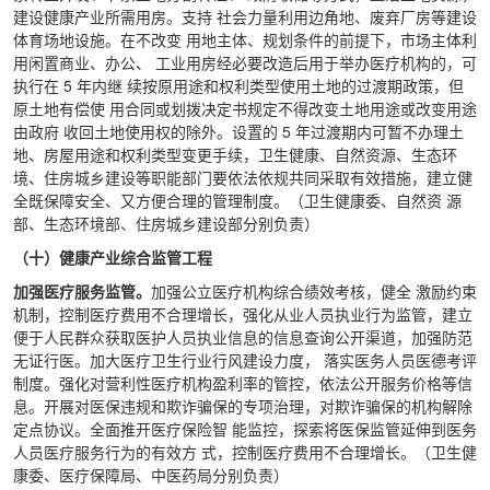
建设健康产业所需用房。支持 社会力量利用边角地、废弃厂房等建设
体育场地设施。在不改变 用地主体、规划条件的前提下，市场主体利
用闲置商业、办公、 工业用房经必要改造后用于举办医疗机构的，可
执行在 5 年内继 续按原用途和权利类型使用土地的过渡期政策，但
原土地有偿使 用合同或划拨决定书规定不得改变土地用途或改变用途
由政府 收回土地使用权的除外。设置的 5 年过渡期内可暂不办理土
地、房屋用途和权利类型变更手续，卫生健康、自然资源、生态环
境、住房城乡建设等职能部门要依法依规共同采取有效措施，建立健
全既保障安全、又方便合理的管理制度。（卫生健康委、自然资 源
部、生态环境部、住房城乡建设部分别负责）
（十）健康产业综合监管工程
加强医疗服务监管。
加强公立医疗机构综合绩效考核，健全 激励约束
机制，控制医疗费用不合理增长，强化从业人员执业行为监管，建立
便于人民群众获取医护人员执业信息的信息查询公开渠道，加强防范
无证行医。加大医疗卫生行业行风建设力度， 落实医务人员医德考评
制度。强化对营利性医疗机构盈利率的管控，依法公开服务价格等信
息。开展对医保违规和欺诈骗保的专项治理，对欺诈骗保的机构解除
定点协议。全面推开医疗保险智 能监控，探索将医保监管延伸到医务
人员医疗服务行为的有效方 式，控制医疗费用不合理增长。（卫生健
康委、医疗保障局、中医药局分别负责）