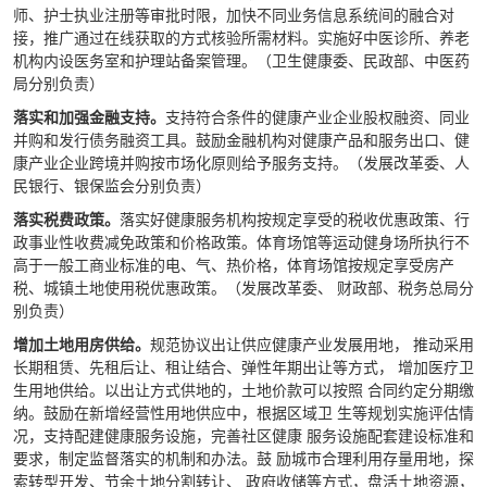
师、护士执业注册等审批时限，加快不同业务信息系统间的融合对
接，推广通过在线获取的方式核验所需材料。实施好中医诊所、养老
机构内设医务室和护理站备案管理。（卫生健康委、民政部、中医药
局分别负责）
落实和加强金融支持。
支持符合条件的健康产业企业股权融资、同业
并购和发行债务融资工具。鼓励金融机构对健康产品和服务出口、健
康产业企业跨境并购按市场化原则给予服务支持。（发展改革委、人
民银行、银保监会分别负责）
落实税费政策。
落实好健康服务机构按规定享受的税收优惠政策、行
政事业性收费减免政策和价格政策。体育场馆等运动健身场所执行不
高于一般工商业标准的电、气、热价格，体育场馆按规定享受房产
税、城镇土地使用税优惠政策。（发展改革委、 财政部、税务总局分
别负责）
增加土地用房供给。
规范协议出让供应健康产业发展用地， 推动采用
长期租赁、先租后让、租让结合、弹性年期出让等方式， 增加医疗卫
生用地供给。以出让方式供地的，土地价款可以按照 合同约定分期缴
纳。鼓励在新增经营性用地供应中，根据区域卫 生等规划实施评估情
况，支持配建健康服务设施，完善社区健康 服务设施配套建设标准和
要求，制定监督落实的机制和办法。鼓 励城市合理利用存量用地，探
索转型开发、节余土地分割转让、 政府收储等方式，盘活土地资源，