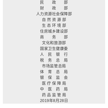
民 政 部
财 政 部
人力资源社会保障部
自 然 资 源 部
生 态 环 境 部
住房城乡建设部
商 务 部
文化和旅游部
国家卫生健康委
人 民 银 行
税 务 总 局
市场监管总局
体 育 总 局
银 保 监 会
医 疗 保 障 局
中 医 药 局
药 品 监 管 局
2019年8月28日