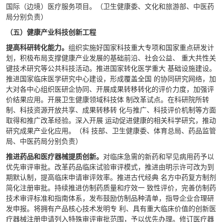
国际（边境）医疗服务项目。（卫生健康委、文化和旅游部、中医药
局分别负责）
（五）健康产业科技创新工程
提高科研转化能力。
组织实施好国家科技重大专项和国家重点研发计
划，积极布局支撑健康产业发展的基础前沿、社会公益、 重大共性关
键技术研究等公共科技活动。推进国家转化医学重大 基础设施建设。
推进国家临床医学研究中心建设，形成覆盖全国 的协同研究网络，加
大对各中心组织医研企协同、开展成果转移转化的评价力度，加强评
价结果应用。开展卫生健康领域科技体 制改革试点。在科研院所转
制、科技资源开放共享、成果转移转 化与推广、科技评价机制等方面
取得和推广改革经验。深入开展 运动促进健康的相关科学研究，推动
研究成果产业化应用。（科 技部、卫生健康委、体育总局、药品监管
局、中医药局分别负责）
推进药品和医疗器械提质创新。
对临床急需的新药和罕见病用药予以
优先审评审批。改革药品临床试验审评模式，推进由明示许可改为到
期默认制，提高临床申请审评效率。推进古代经典 名方中药复方制剂
简化注册审批。持续推进仿制药质量和疗效一 致性评价，完善仿制药
技术审评标准和指南体系，发布鼓励仿制品种清单，指导企业合理研
发申报。将拥有产品核心技术发明专 利、具有重大临床价值的创新医
疗器械注册申请列入特殊审评审批范围，予以优先办理。修订医疗器