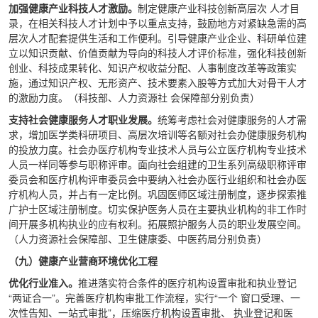
加强健康产业科技人才激励。
制定健康产业科技创新高层次 人才目
录，在相关科技人才计划中予以重点支持，鼓励地方对紧缺急需的高
层次人才配套提供生活和工作便利。引导健康产业企业、科研单位建
立以知识贡献、价值贡献为导向的科技人才评价标准，强化科技创新
创业、科技成果转化、知识产权收益分配、人事制度改革等政策实
施，通过知识产权、无形资产、技术要素入股等方式加大对骨干人才
的激励力度。（科技部、人力资源社 会保障部分别负责）
支持社会健康服务人才职业发展。
统筹考虑社会对健康服务的人才需
求，增加医学类科研项目、高层次培训等名额对社会办健康服务机构
的投放力度。社会办医疗机构专业技术人员与公立医疗机构专业技术
人员一样同等参与职称评审。面向社会组建的卫生系列高级职称评审
委员会和医疗机构评审委员会中要纳入社会办医行业组织和社会办医
疗机构人员，并占有一定比例。巩固医师区域注册制度，逐步探索推
广护士区域注册制度。切实保护医务人员在主要执业机构的非工作时
间开展多机构执业的应有权利。拓展照护服务人员的职业发展空间。
（人力资源社会保障部、卫生健康委、中医药局分别负责）
（九）健康产业营商环境优化工程
优化行业准入。
推进落实符合条件的医疗机构设置审批和执业登记
“两证合一”。完善医疗机构审批工作流程，实行“一个 窗口受理、一
次性告知、一站式审批”，压缩医疗机构设置审批、 执业登记和医