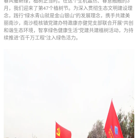
春风催新绿，植树正当时。在这个生机盎然、春意融融的3
月，我们迎来了第47个植树节。为深入贯彻生态文明建设理
念，践行“绿水青山就是金山银山”的发展理念，携手共建美
丽南沙，南沙榄核镇党建办特邀康亦健党支部联合开展“共创
和谐生态环境，智享绿色健康生活”党建共建植树活动，为持
续推进“百千万工程”注入绿色活力。