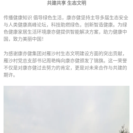
共建共享 生态文明
传播健康知识 倡导绿色生活，康亦健坚持主导多届生态安全
与人类健康高峰论坛，科技助燃绿色，创新智造健康。为绿
色健康家居生活环境康亦健提供智能解决方案，助力健康中
国，致力美丽中国！
为感谢康亦健集团对雁沙村生态文明建设方面的突出贡献，
雁沙村党总支部书记周艳梅向康亦健颁发了锦旗。这一荣誉
不仅是对康亦健过去努力的肯定，更是对未来合作与共建的
期许。